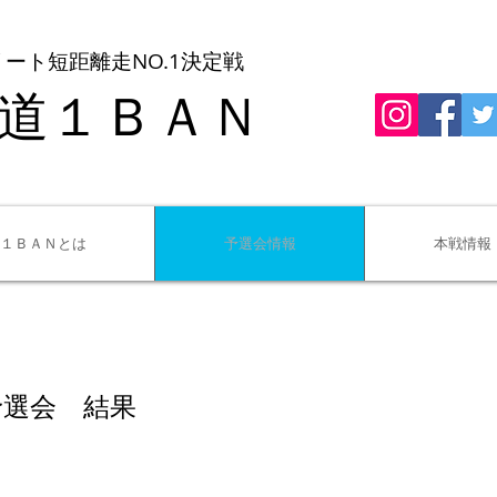
ート短距離走NO.1決定戦
道１ＢＡＮ
１ＢＡＮとは
予選会情報
本戦情報
予選会 結果